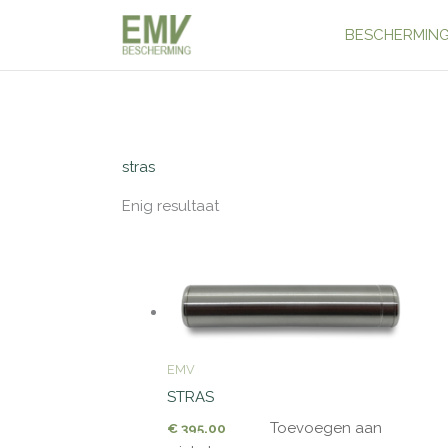
Ga
naar
BESCHERMING
de
inhoud
Home
/ Producten getagged “stras”
stras
Enig resultaat
EMV
STRAS
Toevoegen aan
€
395,00